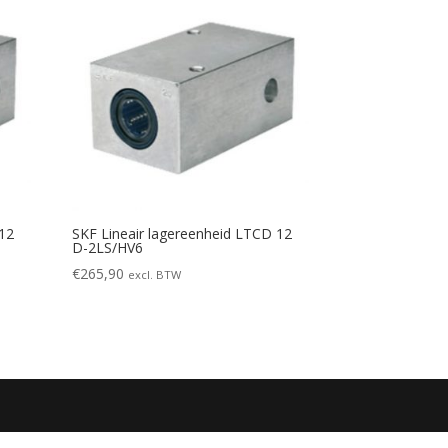
 12
SKF Lineair lagereenheid LTCD 12
D-2LS/HV6
€
265,90
excl. BTW