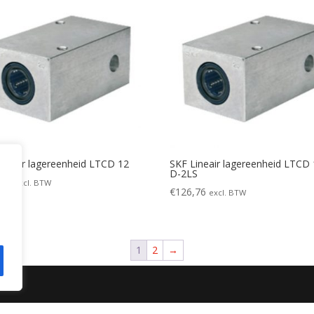
ineair lagereenheid LTCD 12
SKF Lineair lagereenheid LTCD
D-2LS
,95
excl. BTW
€
126,76
excl. BTW
1
2
→