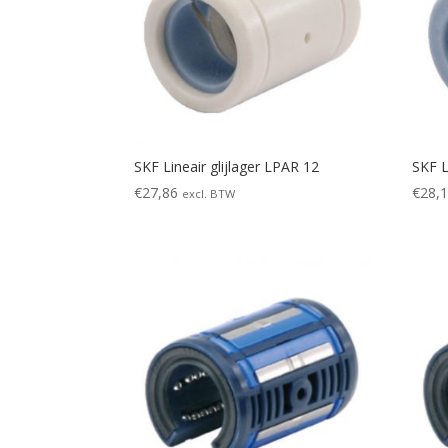
SKF Lineair glijlager LPAR 12
SKF L
€
27,86
€
28,
excl. BTW