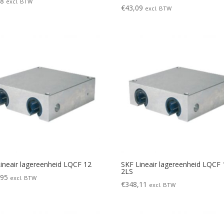
98
excl. BTW
€
43,09
excl. BTW
ineair lagereenheid LQCF 12
SKF Lineair lagereenheid LQCF 
2LS
,95
excl. BTW
€
348,11
excl. BTW