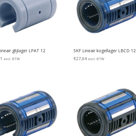
ineair glijlager LPAT 12
SKF Lineair kogellager LBCD 1
11
€
27,64
excl. BTW
excl. BTW