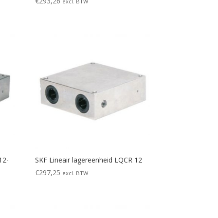
€
293,26
excl. BTW
12-
SKF Lineair lagereenheid LQCR 12
€
297,25
excl. BTW