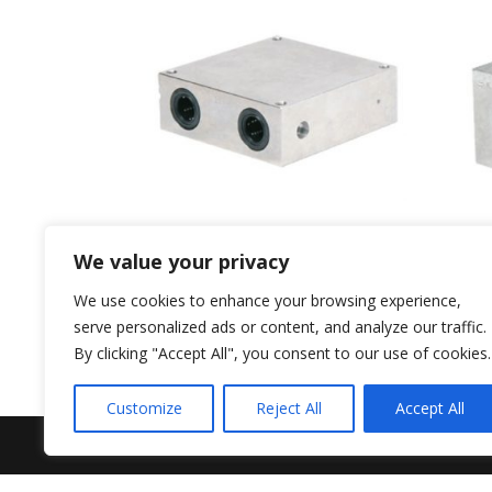
SKF Lineair lagereenheid LQCR 12-
SKF L
We value your privacy
2LS
€
131
We use cookies to enhance your browsing experience,
€
292,66
excl. BTW
serve personalized ads or content, and analyze our traffic.
By clicking "Accept All", you consent to our use of cookies.
Customize
Reject All
Accept All
Copyright 2016 Duisters ITG BV