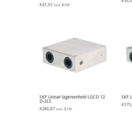
€
36,
€
41,93
excl. BTW
SKF Lineair lagereenheid LQCD 12
SKF L
D-2LS
€
375
€
286,87
excl. BTW