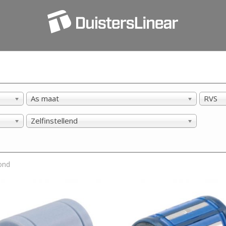
As maat
RVS
Zelfinstellend
ond