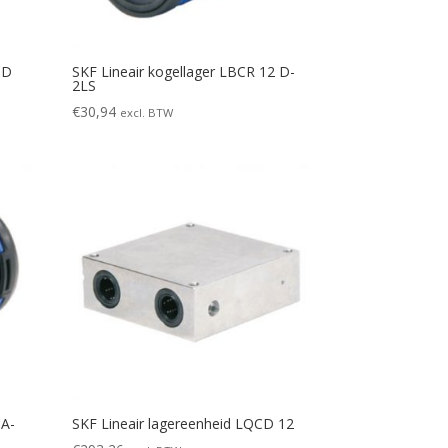
 D
SKF Lineair kogellager LBCR 12 D-
2LS
€
30,94
excl. BTW
 A-
SKF Lineair lagereenheid LQCD 12