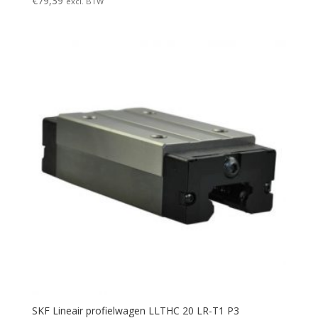
€
79,39
excl. BTW
SKF Lineair profielwagen LLTHC 20 LR-T1 P3