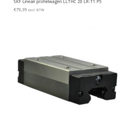
SKF Lineair profielwagen LLTHC 20 LR-T1 P5
€
79,39
excl. BTW