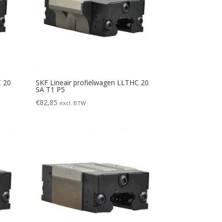
C 20
SKF Lineair profielwagen LLTHC 20
SA T1 P5
€
82,85
excl. BTW