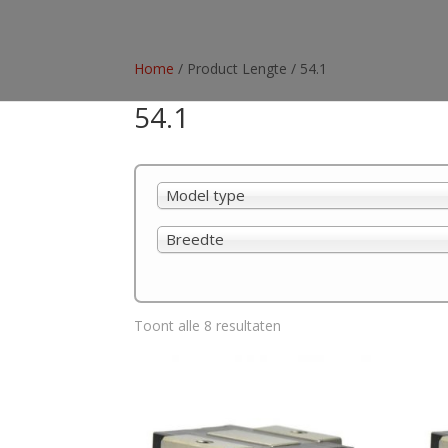
Home
/ Product Lengte / 54.1
54.1
Model type
Breedte
Toont alle 8 resultaten