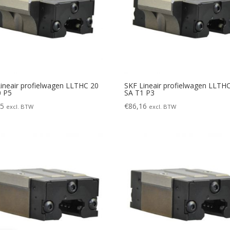
ineair profielwagen LLTHC 20
SKF Lineair profielwagen LLTH
0 P5
SA T1 P3
85
€
86,16
excl. BTW
excl. BTW