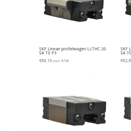
SKF Lineair profielwagen LLTHC 20
SKF L
SA T0 P3
SA T
€
86,16
€
82,
excl. BTW