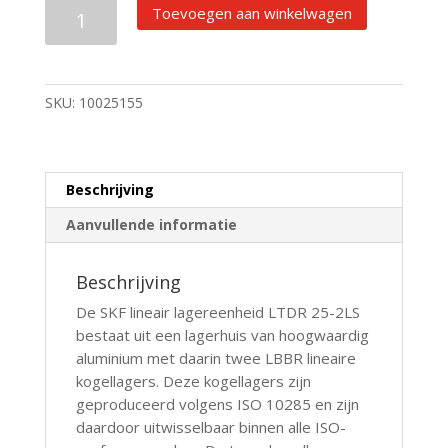
SKF
Toevoegen aan winkelwagen
Lineair
lagereenheid
LTDR
25-
SKU:
10025155
2LS
aantal
Beschrijving
Aanvullende informatie
Beschrijving
De SKF lineair lagereenheid LTDR 25-2LS
bestaat uit een lagerhuis van hoogwaardig
aluminium met daarin twee LBBR lineaire
kogellagers. Deze kogellagers zijn
geproduceerd volgens ISO 10285 en zijn
daardoor uitwisselbaar binnen alle ISO-