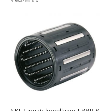
€
169,37
excl. BTW
SKF Lineair kogellager LBBR 8