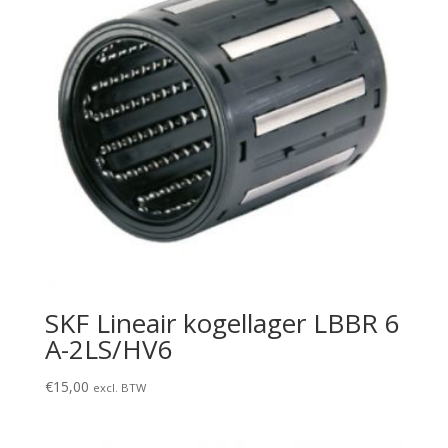
SKF Lineair kogellager LBBR 6
A-2LS/HV6
€
15,00
excl. BTW