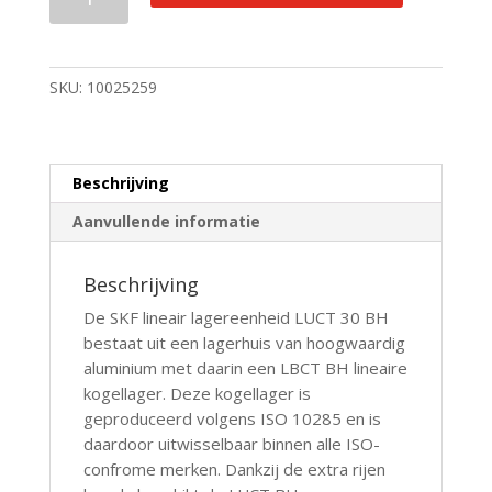
Lineair
lagereenheid
LUCT
30
SKU:
10025259
BH
aantal
Beschrijving
Aanvullende informatie
Beschrijving
De SKF lineair lagereenheid LUCT 30 BH
bestaat uit een lagerhuis van hoogwaardig
aluminium met daarin een LBCT BH lineaire
kogellager. Deze kogellager is
geproduceerd volgens ISO 10285 en is
daardoor uitwisselbaar binnen alle ISO-
confrome merken. Dankzij de extra rijen