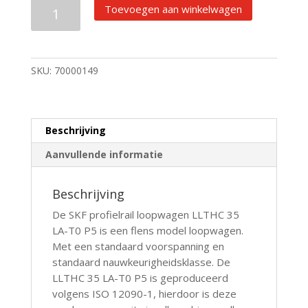
SKF
Toevoegen aan winkelwagen
Lineair
profielwagen
LLTHC
35
SKU:
70000149
LA-
T0
P5
Beschrijving
aantal
Aanvullende informatie
Beschrijving
De SKF profielrail loopwagen LLTHC 35
LA-T0 P5 is een flens model loopwagen.
Met een standaard voorspanning en
standaard nauwkeurigheidsklasse. De
LLTHC 35 LA-T0 P5 is geproduceerd
volgens ISO 12090-1, hierdoor is deze