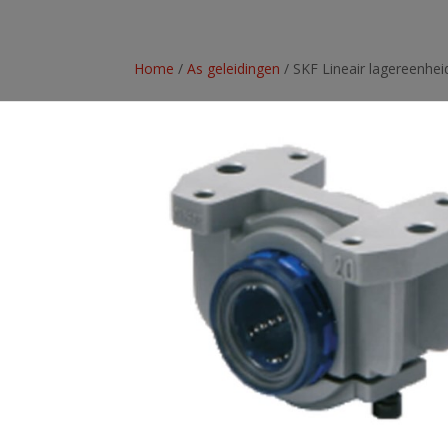
Home
/
As geleidingen
/ SKF Lineair lagereenhe