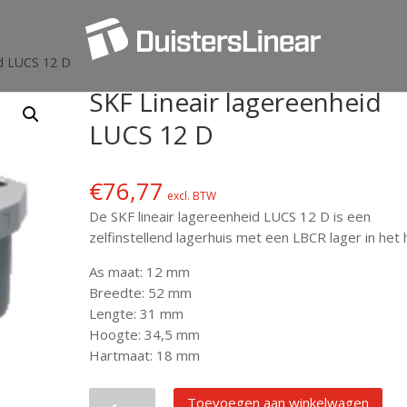
id LUCS 12 D
SKF Lineair lagereenheid
LUCS 12 D
€
76,77
excl. BTW
De SKF lineair lagereenheid LUCS 12 D is een
zelfinstellend lagerhuis met een LBCR lager in het h
As maat: 12 mm
Breedte: 52 mm
Lengte: 31 mm
Hoogte: 34,5 mm
Hartmaat: 18 mm
SKF
Toevoegen aan winkelwagen